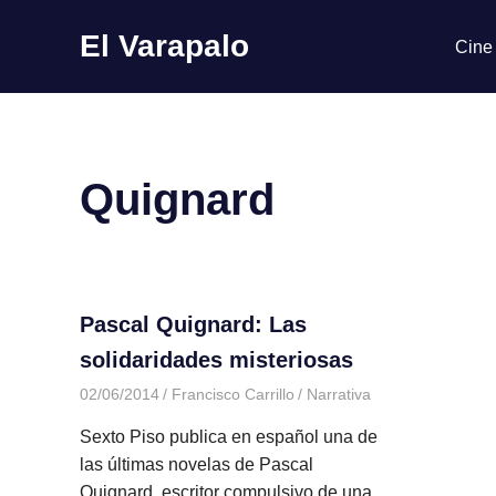
El Varapalo
Cine
Comentario
Saltar
Crítico
al
contenido
Quignard
Pascal Quignard: Las
solidaridades misteriosas
02/06/2014
Francisco Carrillo
Narrativa
Sexto Piso publica en español una de
las últimas novelas de Pascal
Quignard, escritor compulsivo de una