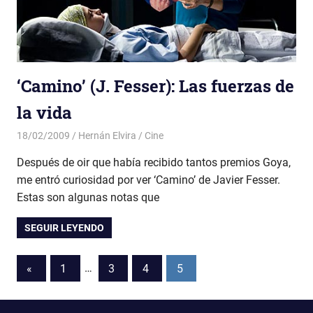
‘Camino’ (J. Fesser): Las fuerzas de
la vida
18/02/2009
Hernán Elvira
Cine
Después de oir que había recibido tantos premios Goya,
me entró curiosidad por ver ‘Camino’ de Javier Fesser.
Estas son algunas notas que
SEGUIR LEYENDO
Paginación
Entradas
«
1
…
3
4
5
anteriores
de