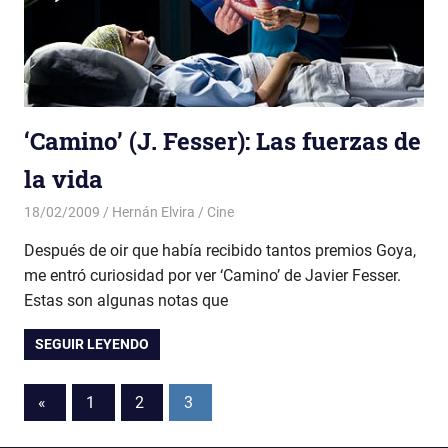
‘Camino’ (J. Fesser): Las fuerzas de
la vida
18/02/2009
Hernán Elvira
Cine
Después de oir que había recibido tantos premios Goya,
me entró curiosidad por ver ‘Camino’ de Javier Fesser.
Estas son algunas notas que
SEGUIR LEYENDO
Paginación
Entradas
«
1
2
3
anteriores