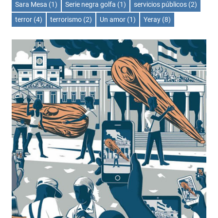
Sara Mesa
(1)
Serie negra golfa
(1)
servicios públicos
(2)
terror
(4)
terrorismo
(2)
Un amor
(1)
Yeray
(8)