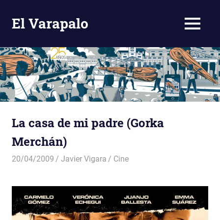
El Varapalo
MENÚ
Comentario
Crítico
Saltar
al
contenido
La casa de mi padre (Gorka
Merchán)
20/04/2009
Javier Vigara
Cine