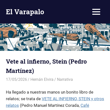
El Varapalo
MENÚ
Comentario
Crítico
Saltar
al
contenido
Vete al infierno, Stein (Pedro
Martínez)
17/05/2026
Hernán Elvira
Narrativa
Ha llegado a nuestras manos un bonito libro de
relatos; se trata de
VETE AL INFIERNO, STEIN y otros
relatos
(Pedro Manuel Martínez Corada,
Café