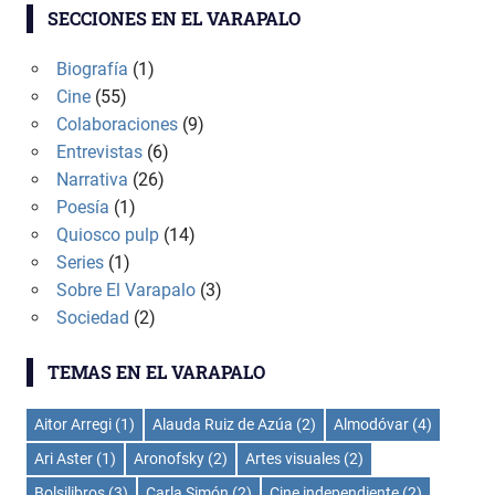
SECCIONES EN EL VARAPALO
Biografía
(1)
Cine
(55)
Colaboraciones
(9)
Entrevistas
(6)
Narrativa
(26)
Poesía
(1)
Quiosco pulp
(14)
Series
(1)
Sobre El Varapalo
(3)
Sociedad
(2)
TEMAS EN EL VARAPALO
Aitor Arregi
(1)
Alauda Ruiz de Azúa
(2)
Almodóvar
(4)
Ari Aster
(1)
Aronofsky
(2)
Artes visuales
(2)
Bolsilibros
(3)
Carla Simón
(2)
Cine independiente
(2)