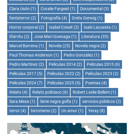
Clara Usón
(1)
Coralie Fargeat
(1)
Documental
(3)
fantaterror
(2)
Fotografía
(4)
Greta Gerwig
(1)
Horror corporal
(2)
Isabel Coixet
(2)
Isaki Lacuesta
(1)
Iñárritu
(2)
Jose Mari Goenaga
(1)
Literatura
(33)
Marcel Barrena
(1)
Novela
(25)
Novela negra
(2)
Paul Thomas Anderson
(1)
Pedro González
(1)
Pedro Martínez
(2)
Películas 2014
(2)
Películas 2015
(6)
Películas 2017
(5)
Películas 2022
(2)
Películas 2023
(2)
Películas 2024
(7)
Películas 2025
(9)
Poemas
(4)
Relato
(4)
Relato policiaco
(6)
Robert Leslie Bellem
(1)
Sara Mesa
(1)
Serie negra golfa
(1)
servicios públicos
(2)
terror
(4)
terrorismo
(2)
Un amor
(1)
Yeray
(8)