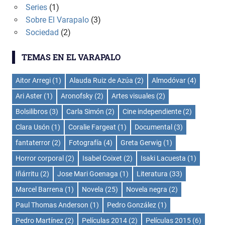
Series
(1)
Sobre El Varapalo
(3)
Sociedad
(2)
TEMAS EN EL VARAPALO
Aitor Arregi
(1)
Alauda Ruiz de Azúa
(2)
Almodóvar
(4)
Ari Aster
(1)
Aronofsky
(2)
Artes visuales
(2)
Bolsilibros
(3)
Carla Simón
(2)
Cine independiente
(2)
Clara Usón
(1)
Coralie Fargeat
(1)
Documental
(3)
fantaterror
(2)
Fotografía
(4)
Greta Gerwig
(1)
Horror corporal
(2)
Isabel Coixet
(2)
Isaki Lacuesta
(1)
Iñárritu
(2)
Jose Mari Goenaga
(1)
Literatura
(33)
Marcel Barrena
(1)
Novela
(25)
Novela negra
(2)
Paul Thomas Anderson
(1)
Pedro González
(1)
Pedro Martínez
(2)
Películas 2014
(2)
Películas 2015
(6)