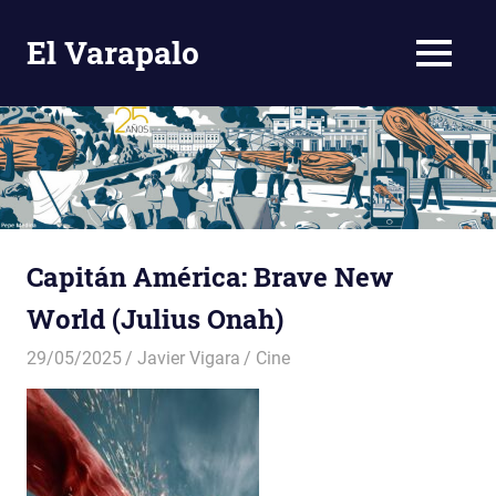
El Varapalo
MENÚ
Comentario
Crítico
Saltar
al
contenido
Capitán América: Brave New
World (Julius Onah)
29/05/2025
Javier Vigara
Cine