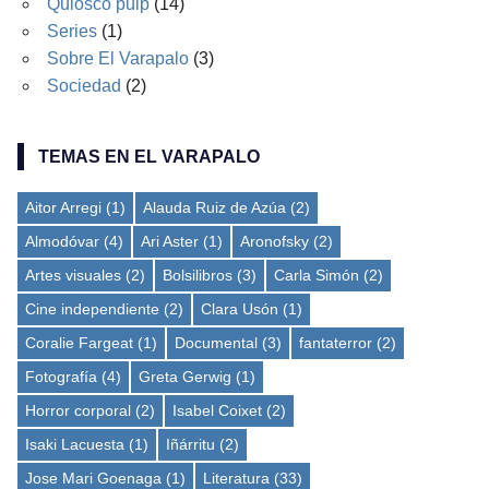
Quiosco pulp
(14)
Series
(1)
Sobre El Varapalo
(3)
Sociedad
(2)
TEMAS EN EL VARAPALO
Aitor Arregi
(1)
Alauda Ruiz de Azúa
(2)
Almodóvar
(4)
Ari Aster
(1)
Aronofsky
(2)
Artes visuales
(2)
Bolsilibros
(3)
Carla Simón
(2)
Cine independiente
(2)
Clara Usón
(1)
Coralie Fargeat
(1)
Documental
(3)
fantaterror
(2)
Fotografía
(4)
Greta Gerwig
(1)
Horror corporal
(2)
Isabel Coixet
(2)
Isaki Lacuesta
(1)
Iñárritu
(2)
Jose Mari Goenaga
(1)
Literatura
(33)