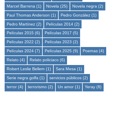
Marcel Barrena
(1)
Novela
(25)
Novela negra
(2)
Paul Thomas Anderson
(1)
Pedro González
(1)
Pedro Martínez
(2)
Películas 2014
(2)
Películas 2015
(6)
Películas 2017
(5)
Películas 2022
(2)
Películas 2023
(2)
Películas 2024
(7)
Películas 2025
(9)
Poemas
(4)
Relato
(4)
Relato policiaco
(6)
Robert Leslie Bellem
(1)
Sara Mesa
(1)
Serie negra golfa
(1)
servicios públicos
(2)
terror
(4)
terrorismo
(2)
Un amor
(1)
Yeray
(8)