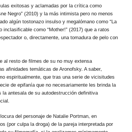
culas exitosas y aclamadas por la crítica como
sne Negro” (2010) y la más intimista pero no menos
trado algún tostonazo insulso y megalómano como “La
io inclasificable como “Mother!” (2017) que a ratos
l espectador o, directamente, una tomadura de pelo con
e al resto de filmes de su no muy extensa
las afinidades temáticas de Aronofsky. A saber,
mo espiritualmente, que tras una serie de vicisitudes
pe
cie de epifanía que no necesariamente les brinda la
la antesala de su autodestrucción definitiva
cial.
locura del personaje de Natalie Portman, en
os (por culpa la droga) de la pareja interpretada por