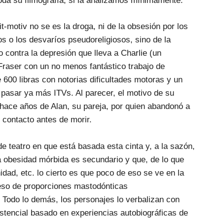
oda su filmografía, si la analizamos mínimamente.
eit-motiv no se es la droga, ni de la obsesión por los
s o los desvaríos pseudoreligiosos, sino de la
 contra la depresión que lleva a Charlie (un
Fraser con un no menos fantástico trabajo de
 600 libras con notorias dificultades motoras y un
 pasar ya más ITVs. Al parecer, el motivo de su
 hace años de Alan, su pareja, por quien abandonó a
l contacto antes de morir.
e teatro en que está basada esta cinta y, a la sazón,
la obesidad mórbida es secundario y que, de lo que
nidad, etc. lo cierto es que poco de eso se ve en la
beso de proporciones mastodónticas
 Todo lo demás, los personajes lo verbalizan con
stencial basado en experiencias autobiográficas de