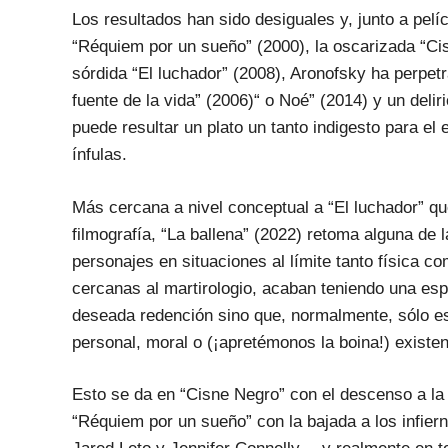
Los resultados han sido desiguales y, junto a pelí
“Réquiem por un sueño” (2000), la oscarizada “Ci
sórdida “El luchador” (2008), Aronofsky ha perpe
fuente de la vida” (2006)“ o Noé” (2014) y un delir
puede resultar un plato un tanto indigesto para e
ínfulas.
Más cercana a nivel conceptual a “El luchador” qu
filmografía, “La ballena” (2022) retoma alguna de 
personajes en situaciones al límite tanto física co
cercanas al martirologio, acaban teniendo una es
deseada redención sino que, normalmente, sólo es 
personal, moral o (¡apretémonos la boina!) existen
Esto se da en “Cisne Negro” con el descenso a la 
“Réquiem por un sueño” con la bajada a los infiern