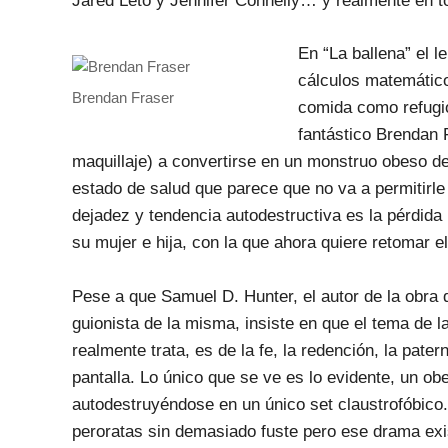
Jared Leto y Jennifer Connelly… y realmente en t
En “La ballena” el l
cálculos matemático
Brendan Fraser
comida como refugio
fantástico Brendan 
maquillaje) a convertirse en un monstruo obeso de
estado de salud que parece que no va a permitirle
dejadez y tendencia autodestructiva es la pérdida
su mujer e hija, con la que ahora quiere retomar e
Pese a que Samuel D. Hunter, el autor de la obra d
guionista de la misma, insiste en que el tema de 
realmente trata, es de la fe, la redención, la pater
pantalla. Lo único que se ve es lo evidente, un o
autodestruyéndose en un único set claustrofóbico.
peroratas sin demasiado fuste pero ese drama exi