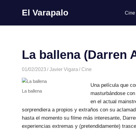
El Varapalo
Cine
Comentario
Saltar
Crítico
al
contenido
La ballena (Darren 
01/02/2023
Javier Vigara
Cine
Una película que co
La ballena
masturbándose con u
en el actual mainst
sorprendiera a propios y extraños con su aclamada
hasta el momento su filme más interesante, Darre
experiencias extremas y (pretendidamente) trasc