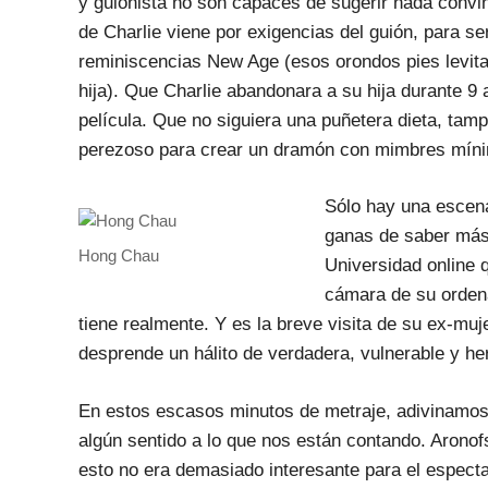
y guionista no son capaces de sugerir nada convin
de Charlie viene por exigencias del guión, para ser
reminiscencias New Age (esos orondos pies levitan
hija). Que Charlie abandonara a su hija durante 9 a
película. Que no siguiera una puñetera dieta, tamp
perezoso para crear un dramón con mimbres mín
Sólo hay una escena
ganas de saber más
Hong Chau
Universidad online 
cámara de su orden
tiene realmente. Y es la breve visita de su ex-mu
desprende un hálito de verdadera, vulnerable y h
En estos escasos minutos de metraje, adivinamos 
algún sentido a lo que nos están contando. Aronof
esto no era demasiado interesante para el especta