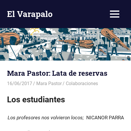
El Varapalo
MENÚ
Comentario
Crítico
Saltar
al
contenido
Mara Pastor: Lata de reservas
16/06/2017
Mara Pastor
Colaboraciones
Los estudiantes
Los profesores nos volvieron locos;
NICANOR PARRA