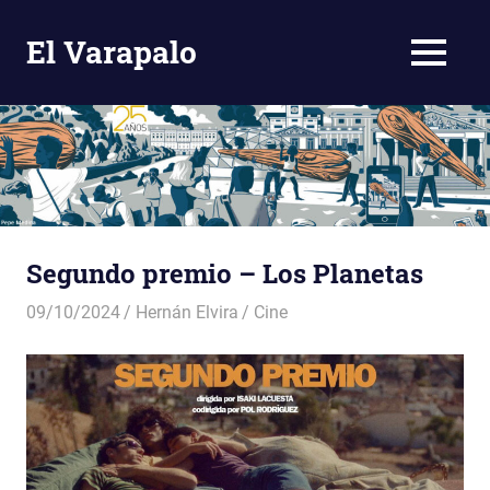
El Varapalo
MENÚ
Comentario
Crítico
Saltar
al
contenido
Segundo premio – Los Planetas
09/10/2024
Hernán Elvira
Cine