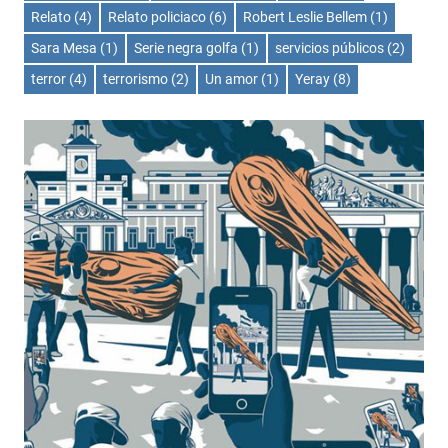
Relato
(4)
Relato policiaco
(6)
Robert Leslie Bellem
(1)
Sara Mesa
(1)
Serie negra golfa
(1)
servicios públicos
(2)
terror
(4)
terrorismo
(2)
Un amor
(1)
Yeray
(8)