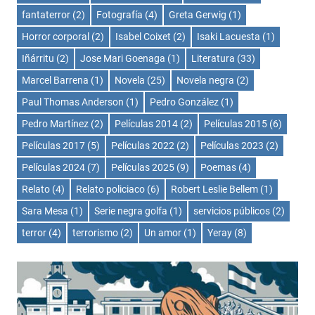
fantaterror
(2)
Fotografía
(4)
Greta Gerwig
(1)
Horror corporal
(2)
Isabel Coixet
(2)
Isaki Lacuesta
(1)
Iñárritu
(2)
Jose Mari Goenaga
(1)
Literatura
(33)
Marcel Barrena
(1)
Novela
(25)
Novela negra
(2)
Paul Thomas Anderson
(1)
Pedro González
(1)
Pedro Martínez
(2)
Películas 2014
(2)
Películas 2015
(6)
Películas 2017
(5)
Películas 2022
(2)
Películas 2023
(2)
Películas 2024
(7)
Películas 2025
(9)
Poemas
(4)
Relato
(4)
Relato policiaco
(6)
Robert Leslie Bellem
(1)
Sara Mesa
(1)
Serie negra golfa
(1)
servicios públicos
(2)
terror
(4)
terrorismo
(2)
Un amor
(1)
Yeray
(8)