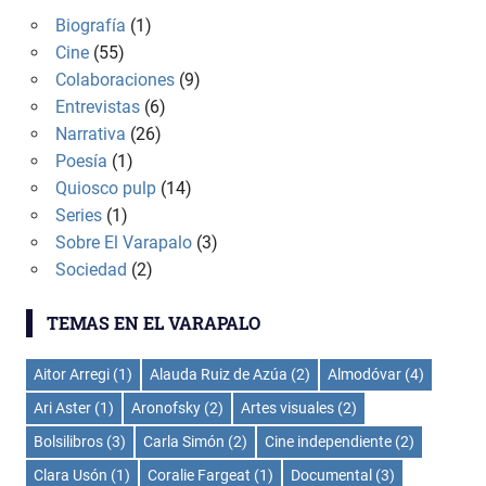
Biografía
(1)
Cine
(55)
Colaboraciones
(9)
Entrevistas
(6)
Narrativa
(26)
Poesía
(1)
Quiosco pulp
(14)
Series
(1)
Sobre El Varapalo
(3)
Sociedad
(2)
TEMAS EN EL VARAPALO
Aitor Arregi
(1)
Alauda Ruiz de Azúa
(2)
Almodóvar
(4)
Ari Aster
(1)
Aronofsky
(2)
Artes visuales
(2)
Bolsilibros
(3)
Carla Simón
(2)
Cine independiente
(2)
Clara Usón
(1)
Coralie Fargeat
(1)
Documental
(3)