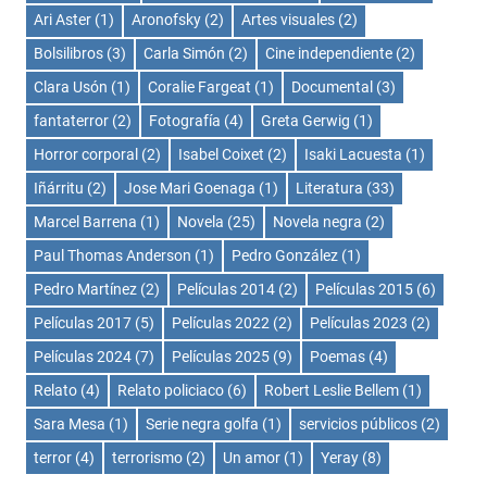
Ari Aster
(1)
Aronofsky
(2)
Artes visuales
(2)
Bolsilibros
(3)
Carla Simón
(2)
Cine independiente
(2)
Clara Usón
(1)
Coralie Fargeat
(1)
Documental
(3)
fantaterror
(2)
Fotografía
(4)
Greta Gerwig
(1)
Horror corporal
(2)
Isabel Coixet
(2)
Isaki Lacuesta
(1)
Iñárritu
(2)
Jose Mari Goenaga
(1)
Literatura
(33)
Marcel Barrena
(1)
Novela
(25)
Novela negra
(2)
Paul Thomas Anderson
(1)
Pedro González
(1)
Pedro Martínez
(2)
Películas 2014
(2)
Películas 2015
(6)
Películas 2017
(5)
Películas 2022
(2)
Películas 2023
(2)
Películas 2024
(7)
Películas 2025
(9)
Poemas
(4)
Relato
(4)
Relato policiaco
(6)
Robert Leslie Bellem
(1)
Sara Mesa
(1)
Serie negra golfa
(1)
servicios públicos
(2)
terror
(4)
terrorismo
(2)
Un amor
(1)
Yeray
(8)