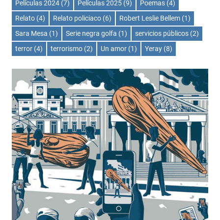
Películas 2024
(7)
Películas 2025
(9)
Poemas
(4)
Relato
(4)
Relato policiaco
(6)
Robert Leslie Bellem
(1)
Sara Mesa
(1)
Serie negra golfa
(1)
servicios públicos
(2)
terror
(4)
terrorismo
(2)
Un amor
(1)
Yeray
(8)