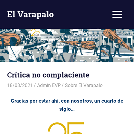
El Varapalo
MENÚ
Comentario
Crítico
Saltar
al
contenido
Crítica no complaciente
18/03/2021
Admin EVP
Sobre El Varapalo
Gracias por estar ahí, con nosotros, un cuarto de
siglo…